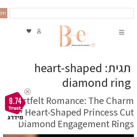
חיפ
תגית:
heart-shaped
diamond ring
Heartfelt Romance: The Charm
9.74
of Heart-Shaped Princess Cut
Diamond Engagement Rings