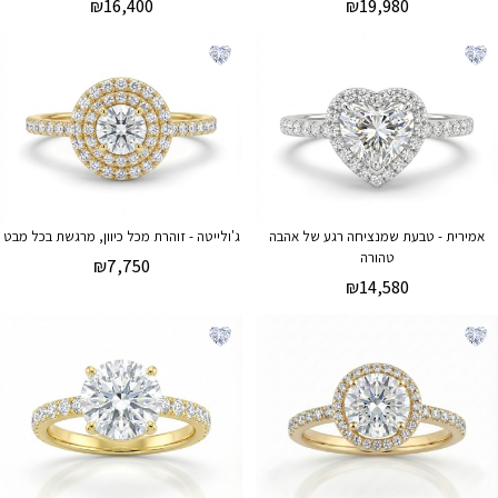
₪
16,400
₪
19,980
אמירית - טבעת שמנציחה רגע של אהבה
ג'ולייטה - זוהרת מכל כיוון, מרגשת בכל מבט
טהורה
₪
7,750
₪
14,580