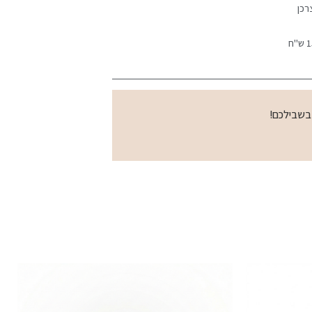
רכן
 בשבילכם!